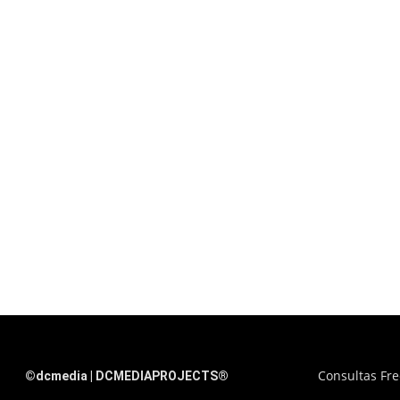
Consultas Fr
©dcmedia | DCMEDIAPROJECTS®