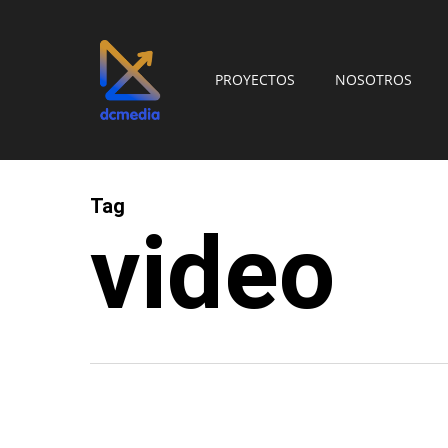
Skip
to
main
PROYECTOS
NOSOTROS
content
Tag
video