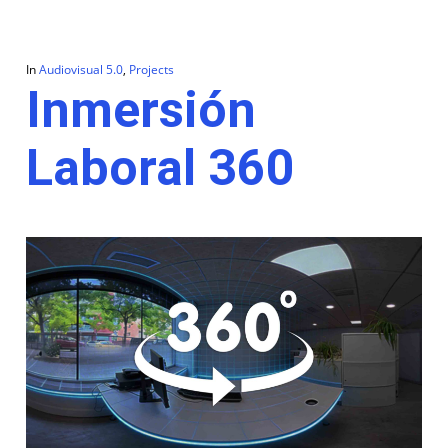
In
Audiovisual 5.0
,
Projects
Inmersión
Laboral 360