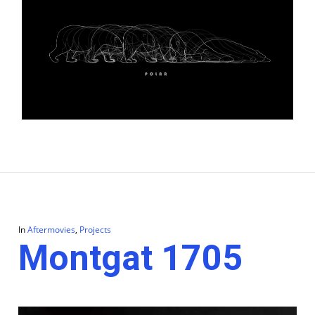
In
Aftermovies
,
Projects
Montgat 1705