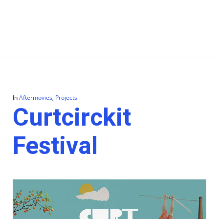
In
Aftermovies
,
Projects
Curtcirckit
Festival