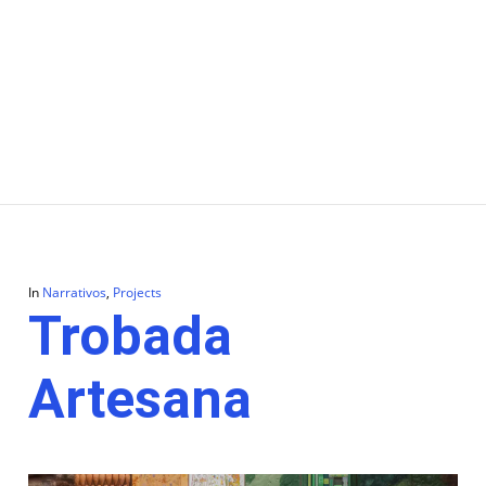
In
Narrativos
,
Projects
Trobada
Artesana