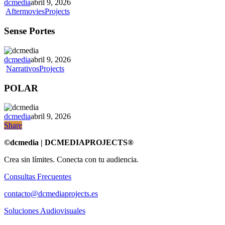
dcmedia
abril 9, 2026
Sense
Aftermovies
Projects
Portes
Sense Portes
dcmedia
abril 9, 2026
POLAR
Narrativos
Projects
POLAR
dcmedia
abril 9, 2026
Share
Share
©dcmedia | DCMEDIAPROJECTS®
Crea sin límites. Conecta con tu audiencia.
Consultas Frecuentes
contacto@dcmediaprojects.es
Soluciones Audiovisuales