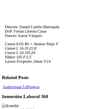
Production Crew
Director: Daniel Carbón Marroquín
DoP: Ferran Llerena Casas
Dancer: Aaron Vázquez
Canon EOS R6 + Atomos Ninja V
Canon L 16-35 f/2.8
Canon L 24-105 f/4
Nikkor 105 F/2.5
Laowa Periprobe 24mm T/14
Related Posts
Inmersión
Audiovisual 5.0
Projects
Laboral
360
Inmersión Laboral 360